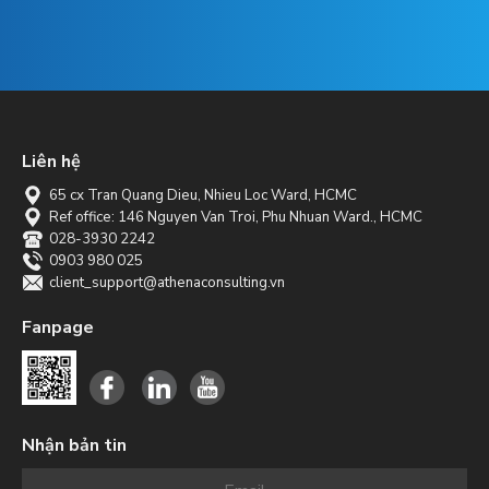
Liên hệ
65 cx Tran Quang Dieu, Nhieu Loc Ward, HCMC
Ref office: 146 Nguyen Van Troi, Phu Nhuan Ward., HCMC
028-3930 2242
0903 980 025
client_support@athenaconsulting.vn
Fanpage
Nhận bản tin