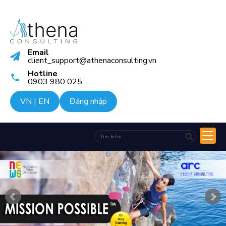
Email
client_support@athenaconsulting.vn
Hotline
0903 980 025
VN
|
EN
Đăng nhập