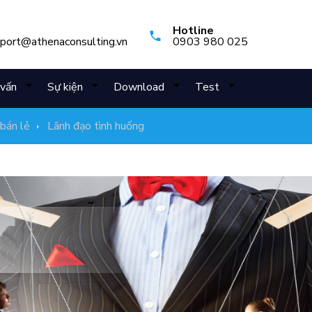
Hotline
pport@athenaconsulting.vn
0903 980 025
vấn
Sự kiện
Download
Test
bán lẻ
Lãnh đạo tình huống