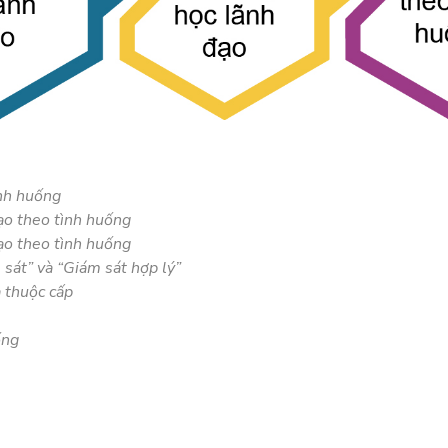
ình huống
đạo theo tình huống
ạo theo tình huống
 sát” và “Giám sát hợp lý”
a thuộc cấp
ống