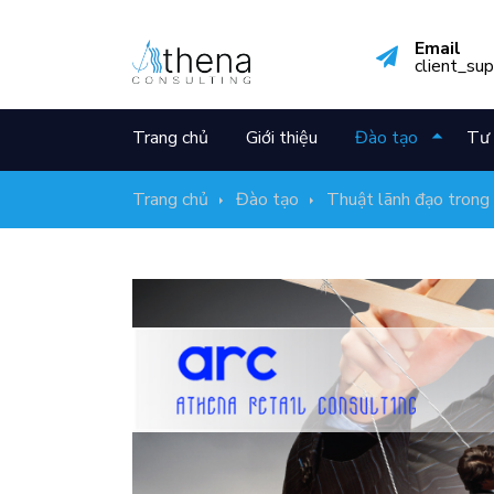
Email
client_su
Trang chủ
Giới thiệu
Đào tạo
Tư 
Trang chủ
Đào tạo
Thuật lãnh đạo trong 