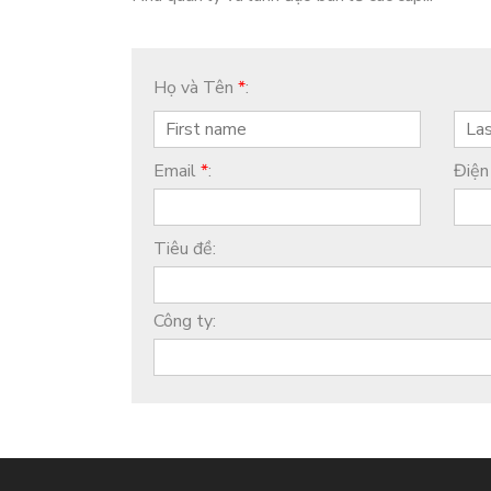
Họ và Tên
*
:
Email
*
:
Điện
Tiêu đề:
Công ty: